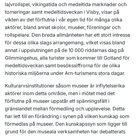
lajvrollspel, vikingatida och medeltida marknader och
torneringar samt medeltidsveckan i Visby, visar på
vikten av det förflutna i vår egen tid för många olika
aktörer, bland annat skolor, muséer, föreningar och
rollspelare. Den breda allmänheten har ett stort intresse
för dessa olika slags arrangemang, vilket visas bland
annat i uppslutningen på de 10 000 riddarnas dag på
Glimmingehus, alla turister som kommer till Gotland för
medeltidsveckan samt besökssiffrorna för de olika
historiska miljöerna under Arn-turismens stora dagar.
Kulturarvsinstitutioner såsom museer är inflytelserika
aktörer inom detta område, men i mötet med det
förflutna på museer uppstår ett spänningsfält i
gränslandet mellan förmedling och upplevelse. Detta
har lett till en förändring i synen på vilken kunskap som
förmedlas på museer. Den kunskapssyn som ligger till
grund för den museala verksamheten har debatterats