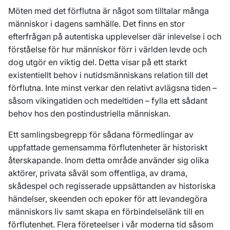
Möten med det förflutna är något som tilltalar många
människor i dagens samhälle. Det finns en stor
efterfrågan på autentiska upplevelser där inlevelse i och
förståelse för hur människor förr i världen levde och
dog utgör en viktig del. Detta visar på ett starkt
existentiellt behov i nutidsmänniskans relation till det
förflutna. Inte minst verkar den relativt avlägsna tiden –
såsom vikingatiden och medeltiden – fylla ett sådant
behov hos den postindustriella människan.
Ett samlingsbegrepp för sådana förmedlingar av
uppfattade gemensamma förflutenheter är historiskt
återskapande. Inom detta område använder sig olika
aktörer, privata såväl som offentliga, av drama,
skådespel och regisserade uppsättanden av historiska
händelser, skeenden och epoker för att levandegöra
människors liv samt skapa en förbindelselänk till en
förflutenhet. Flera företeelser i vår moderna tid såsom