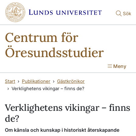
Hoppa till huvudinnehåll
Hoppa till huvudinnehåll
Sök
Centrum för
Öresundsstudier
Meny
Start
Publikationer
Gästkrönikor
Verklighetens vikingar – finns de?
Verklighetens vikingar – finns
de?
Om känsla och kunskap i historiskt återskapande