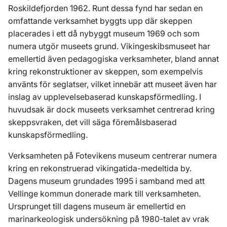
Roskildefjorden 1962. Runt dessa fynd har sedan en
omfattande verksamhet byggts upp där skeppen
placerades i ett då nybyggt museum 1969 och som
numera utgör museets grund. Vikingeskibsmuseet har
emellertid även pedagogiska verksamheter, bland annat
kring rekonstruktioner av skeppen, som exempelvis
använts för seglatser, vilket innebär att museet även har
inslag av upplevelsebaserad kunskapsförmedling. I
huvudsak är dock museets verksamhet centrerad kring
skeppsvraken, det vill säga föremålsbaserad
kunskapsförmedling.
Verksamheten på Fotevikens museum centrerar numera
kring en rekonstruerad vikingatida-medeltida by.
Dagens museum grundades 1995 i samband med att
Vellinge kommun donerade mark till verksamheten.
Ursprunget till dagens museum är emellertid en
marinarkeologisk undersökning på 1980-talet av vrak