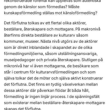
rekonstruerade föremål kan upplevas som autentiska
genom de känslor som förmedlas? Måste
kunskapsförmedling ställas mot känsloförmedling?
Det förflutna tolkas av ett flertal olika aktörer,
beställare, återskapare och mottagare. På makronivå
återfinns direkta beställare av kulturarv såsom
kommuner, museer. Nästa nivå utgörs av de aktörer
som är direkt inblandade i skapandet av de olika
förmedlingsmiljöerna, såsom utställningsansvariga,
museipedagoger och privata återskapare. Slutligen på
mikronivå har vi även mottagarna, de besökare som
står i centrum för kulturarvsförmedlingen och som
själva tolkar det de möter och själva aktivt konstruerar
det förflutna. Det finns en tydlig växelverkan mellan
dessa aktörer där påverkan flödar åt båda håll,
förmedling är ingen linjär process. I de spänningsfält
som existerar mellan beställare-återskapare-mottagare
skapas det förflutna.