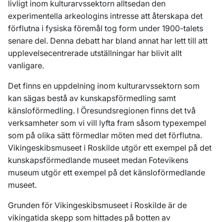
livligt inom kulturarvssektorn alltsedan den
experimentella arkeologins intresse att återskapa det
förflutna i fysiska föremål tog form under 1900-talets
senare del. Denna debatt har bland annat har lett till att
upplevelsecentrerade utställningar har blivit allt
vanligare.
Det finns en uppdelning inom kulturarvssektorn som
kan sägas bestå av kunskapsförmedling samt
känsloförmedling. I Öresundsregionen finns det två
verksamheter som vi vill lyfta fram såsom typexempel
som på olika sätt förmedlar möten med det förflutna.
Vikingeskibsmuseet i Roskilde utgör ett exempel på det
kunskapsförmedlande museet medan Fotevikens
museum utgör ett exempel på det känsloförmedlande
museet.
Grunden för Vikingeskibsmuseet i Roskilde är de
vikingatida skepp som hittades på botten av