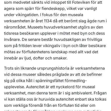
som medvetet sänkts vid inloppet till Foteviken för att
agera som spärr för fiendeskepp, vilket var vanligt
under vikingatiden. I fokus för den museala
verksamheten är året 1134 då ett berömt slag ägde rum i
närområdet. Museets huvudverksamhet utgörs av den
tidsresa besökaren upplever i mötet med byn och dess
invånare. De senare består huvudsakligen av frivilliga
som på fritiden lever vikingaliv i byn och låter besökare
mötas av förflutenhetens landskap med allt vad det
innebär av ljud, dofter och smaker.
Trots sin liknande ursprungshistoria är verksamheterna
vid dessa museer således präglade av att de befinner
sig på olika håll i spänningsfältet förmedling-
upplevelse. Autencitet är ett nyckelord för museal
verksamhet, men denna term är i sig ambivalent. Frågan
vi kan ställa oss är huruvida autencitet enbart ska tolkas
som verkliga föremål från en förfluten tid eller om